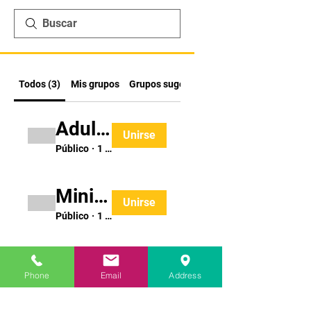
Todos (3)
Mis grupos
Grupos sugeridos
Adult Group (ages 14 & up)
Unirse
Público
·
1 miembro
Mini Dragon Group (ages 6-7)
Unirse
Público
·
1 miembro
Young Ninja Group (ages 3-5)
Unirse
Phone
Email
Address
Público
·
1 miembro